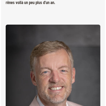
BILLETTERIE
BÉNÉVOLES
rênes voilà un peu plus d’un an.
MÉDIAS
FR
EN
© 2026 CHI de Genève. Tous droits réservés