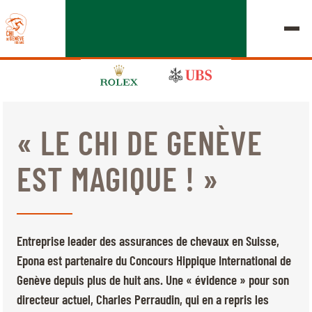
« LE CHI DE GENÈVE
ÉDITION 2026
EST MAGIQUE ! »
LE CHIG
MULTIMÉDIA
Entreprise leader des assurances de chevaux en Suisse,
LIENS RAPIDES
Epona est partenaire du Concours Hippique International de
ACCUEIL
EXPOSANTS
Jeudi, 17 Septembre 2026
Genève depuis plus de huit ans. Une « évidence » pour son
DÉPARTS & RÉSULTATS
ROLEX GRAND SLAM
directeur actuel, Charles Perraudin, qui en a repris les