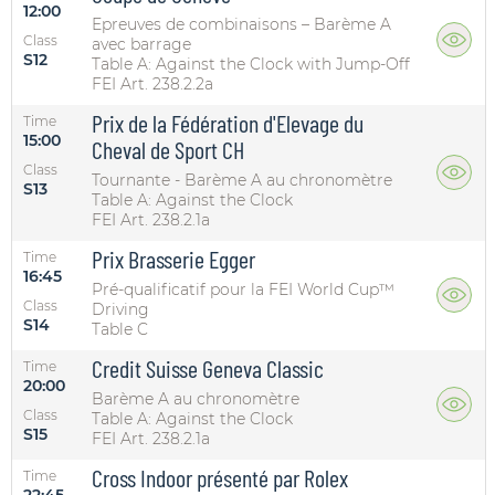
12:00
Epreuves de combinaisons – Barème A
Class
avec barrage
S12
Table A: Against the Clock with Jump-Off
FEI Art. 238.2.2a
Prix de la Fédération d'Elevage du
Time
15:00
Cheval de Sport CH
Class
Tournante - Barème A au chronomètre
S13
Table A: Against the Clock
FEI Art. 238.2.1a
Prix Brasserie Egger
Time
16:45
Pré-qualificatif pour la FEI World Cup™
Class
Driving
S14
Table C
Credit Suisse Geneva Classic
Time
20:00
Barème A au chronomètre
Class
Table A: Against the Clock
S15
FEI Art. 238.2.1a
Cross Indoor présenté par Rolex
Time
22:45