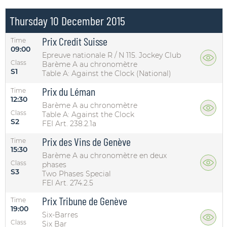
Thursday 10 December 2015
Prix Credit Suisse
Time
09:00
Epreuve nationale R / N 115. Jockey Club
Class
Barème A au chronomètre
S1
Table A: Against the Clock (National)
Prix du Léman
Time
12:30
Barème A au chronomètre
Class
Table A: Against the Clock
S2
FEI Art. 238.2.1a
Prix des Vins de Genève
Time
15:30
Barème A au chronomètre en deux
Class
phases
S3
Two Phases Special
FEI Art. 274.2.5
Prix Tribune de Genève
Time
19:00
Six-Barres
Class
Six Bar