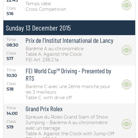
Temps idéal
Class
Cross Competition
S16
Sunday 13 December 2015
Prix de l’Institut International de Lancy
Time
08:30
Barème A au chronomètre
Class
Table A: Against the Clock
S17
FEI Art. 238.2.1a
FEI World Cup™ Driving - Presented by
Time
10:30
RTS
Class
Barème C avec une 2ème manche pour
S18
les 3 meilleurs
Table C: with drive off
Grand Prix Rolex
Time
14:00
Epreuve du Rolex Grand Slam of Show
Class
Jumping – Barème A au chronomètre
S19
avec un barrage
Table A: Against the Clock with Jump-Off