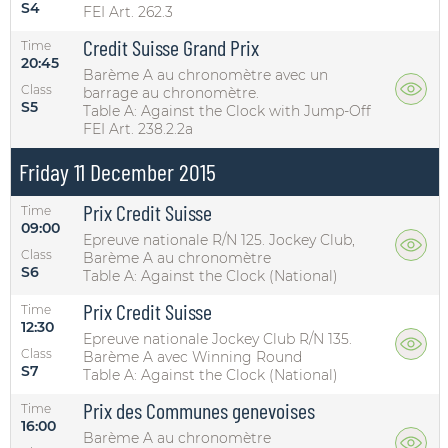
S4
FEI Art. 262.3
Credit Suisse Grand Prix
Time
20:45
Barème A au chronomètre avec un
Class
barrage au chronomètre.
S5
Table A: Against the Clock with Jump-Off
FEI Art. 238.2.2a
Friday 11 December 2015
Prix Credit Suisse
Time
09:00
Epreuve nationale R/N 125. Jockey Club,
Class
Barème A au chronomètre
S6
Table A: Against the Clock (National)
Prix Credit Suisse
Time
12:30
Epreuve nationale Jockey Club R/N 135.
Class
Barème A avec Winning Round
S7
Table A: Against the Clock (National)
Prix des Communes genevoises
Time
16:00
Barème A au chronomètre