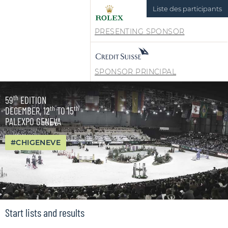
Liste des participants
PRESENTING SPONSOR
SPONSOR PRINCIPAL
th
59
EDITION
th
th
DECEMBER, 12
TO 15
PALEXPO GENEVA
#CHIGENEVE
Start lists and results