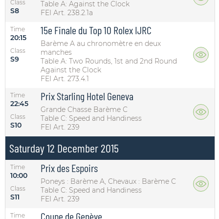
Class
Table A: Against the Clock
S8
FEI Art. 238.2.1a
15e Finale du Top 10 Rolex IJRC
Time
20:15
Barème A au chronomètre en deux
Class
manches
S9
Table A: Two Rounds, 1st and 2nd Round
Against the Clock
FEI Art. 273.4.1
Prix Starling Hotel Geneva
Time
22:45
Grande Chasse Barème C
Class
Table C: Speed and Handiness
S10
FEI Art. 239
Saturday 12 December 2015
Prix des Espoirs
Time
10:00
Poneys : Barème A, Chevaux : Barème C
Class
Table C: Speed and Handiness
S11
FEI Art. 239
Coupe de Genève
Time