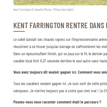
Kent Farrington & Gazelle (Photo: Tiffany Van Halle)
KENT FARRINGTON RENTRE DANS L
Le soleil dardait ses chauds rayons sur l’impressionnante arène 
réussirent à se hisser jusqu’au barrage où s’affrontèrent les m
Dans un époustouflant finish, qui se joua sur le fil, le dernier 
cavalier local finit 0,37 seconde derrière le seul autre sans-fau
Vous avez toujours dit vouloir gagner ici. Comment vous se
Tous les cavaliers veulent gagner ici. Je suis sorti de cette pi
vainqueur. Je n’arrive toujours pas à croire que c’est vrai ! Le C
Pouvez-vous nous raconter comment était le parcours ?