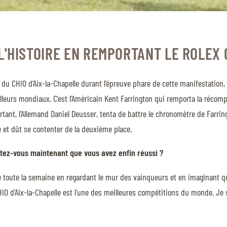
'HISTOIRE EN REMPORTANT LE ROLEX 
du CHIO d’Aix-la-Chapelle durant l’épreuve phare de cette manifestation, 
eilleurs mondiaux. C’est l’Américain Kent Farrington qui remporta la réco
partant, l’Allemand Daniel Deusser, tenta de battre le chronomètre de Farrin
te et dût se contenter de la deuxième place.
ntez-vous maintenant que vous avez enfin réussi ?
ste toute la semaine en regardant le mur des vainqueurs et en imaginant q
HIO d’Aix-la-Chapelle est l’une des meilleures compétitions du monde. Je su