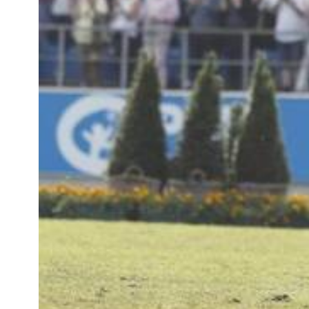
MULTIMÉDIA
FILM DU 60E
REPLAY DES ÉPREUVES
PHOTOS
PHOTOS
PODCAST
DÉPARTS & RÉSULTATS
© 2026 CHI de Genève. Tous droits réservés