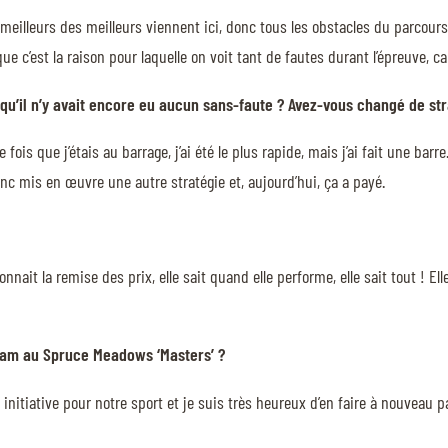
meilleurs des meilleurs viennent ici, donc tous les obstacles du parcours s
c’est la raison pour laquelle on voit tant de fautes durant l’épreuve, car
s qu’il n’y avait encore eu aucun sans-faute ? Avez-vous changé de str
 fois que j’étais au barrage, j’ai été le plus rapide, mais j’ai fait une barr
onc mis en œuvre une autre stratégie et, aujourd’hui, ça a payé.
onnait la remise des prix, elle sait quand elle performe, elle sait tout ! E
Slam au Spruce Meadows ‘Masters’ ?
nitiative pour notre sport et je suis très heureux d’en faire à nouveau pa