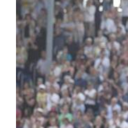
QUI SOMMES-NOUS
QUI SOMMES-NOUS
VISITE VIRTUELLE
HISTORIQUE
PALMARÈS
PALMARÈS
ABC DU CHIG
ABC DU CHIG
SPONSORS
ROLEX GRAND SLAM