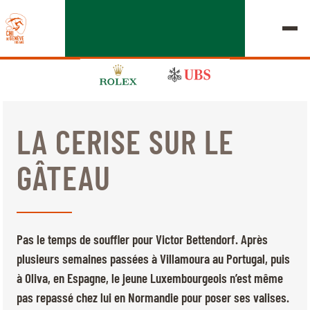
LA CERISE SUR LE
ÉDITION 2026
GÂTEAU
LE CHIG
MULTIMÉDIA
Pas le temps de souffler pour Victor Bettendorf. Après
LIENS RAPIDES
plusieurs semaines passées à Villamoura au Portugal, puis
ACCUEIL
EXPOSANTS
Jeudi, 17 Septembre 2026
à Oliva, en Espagne, le jeune Luxembourgeois n’est même
DÉPARTS & RÉSULTATS
ROLEX GRAND SLAM
pas repassé chez lui en Normandie pour poser ses valises.