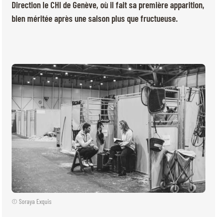
BILLETTERIE
BÉNÉVOLES
Direction le CHI de Genève, où il fait sa première apparition,
MÉDIAS
bien méritée après une saison plus que fructueuse.
FR
EN
© 2026 CHI de Genève. Tous droits réservés
© Soraya Exquis