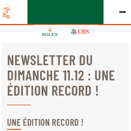
NEWSLETTER DU
ÉDITION 2026
DIMANCHE 11.12 : UNE
LE CHIG
ÉDITION RECORD !
MULTIMÉDIA
LIENS RAPIDES
ACCUEIL
EXPOSANTS
Jeudi, 17 Septembre 2026
UNE ÉDITION RECORD !
DÉPARTS & RÉSULTATS
ROLEX GRAND SLAM