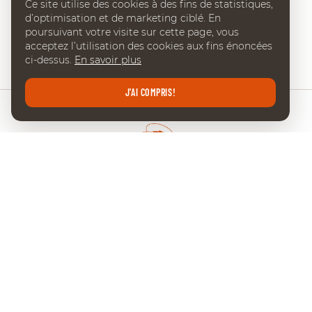
Ce site utilise des cookies à des fins de statistiques,
d’optimisation et de marketing ciblé. En
poursuivant votre visite sur cette page, vous
acceptez l’utilisation des cookies aux fins énoncées
ci-dessus.
En savoir plus
J'AI COMPRIS!
CHI DE GENÈVE
Place Edouard-Claparède 7
CH-1205 Geneve
Tel:
+41 (0) 22 738 18 00
info@chi-geneve.ch