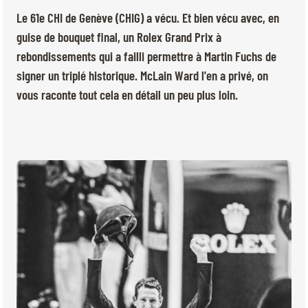
BILLETTERIE
BÉNÉVOLES
Le 61e CHI de Genève (CHIG) a vécu. Et bien vécu avec, en
MÉDIAS
guise de bouquet final, un Rolex Grand Prix à
rebondissements qui a failli permettre à Martin Fuchs de
FR
EN
© 2026 CHI de Genève. Tous droits réservés
signer un triplé historique. McLain Ward l'en a privé, on
vous raconte tout cela en détail un peu plus loin.