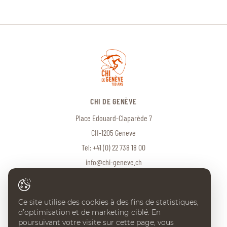
CHI DE GENÈVE
Place Edouard-Claparède 7
CH-1205 Geneve
Tel:
+41 (0) 22 738 18 00
info@chi-geneve.ch
Ce site utilise des cookies à des fins de statistiques,
© 2026 CHI de Genève. Tous droits réservés
d’optimisation et de marketing ciblé. En
Created with
♥
by
Artionet
·
Generated with IceCube2.Net
poursuivant votre visite sur cette page, vous