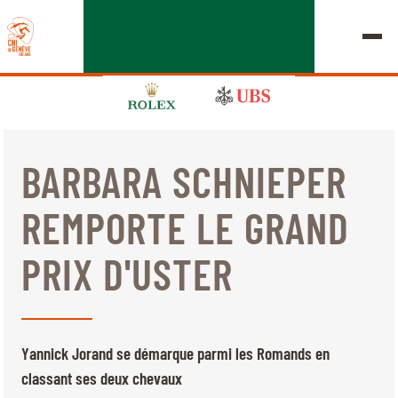
BARBARA SCHNIEPER
ÉDITION 2026
REMPORTE LE GRAND
LE CHIG
PRIX D'USTER
MULTIMÉDIA
LIENS RAPIDES
ACCUEIL
EXPOSANTS
Jeudi, 17 Septembre 2026
Yannick Jorand se démarque parmi les Romands en
DÉPARTS & RÉSULTATS
ROLEX GRAND SLAM
classant ses deux chevaux