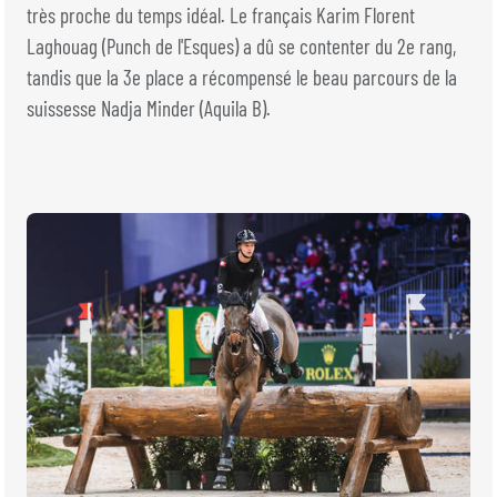
BILLETTERIE
BÉNÉVOLES
très proche du temps idéal. Le français Karim Florent
MÉDIAS
Laghouag (Punch de l'Esques) a dû se contenter du 2e rang,
tandis que la 3e place a récompensé le beau parcours de la
FR
EN
suissesse Nadja Minder (Aquila B).
© 2026 CHI de Genève. Tous droits réservés