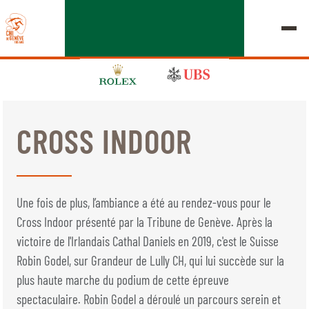
CROSS INDOOR
ÉDITION 2026
LE CHIG
Une fois de plus, l’ambiance a été au rendez-vous pour le
MULTIMÉDIA
Cross Indoor présenté par la Tribune de Genève. Après la
victoire de l'Irlandais Cathal Daniels en 2019, c'est le Suisse
LIENS RAPIDES
Robin Godel, sur Grandeur de Lully CH, qui lui succède sur la
ACCUEIL
EXPOSANTS
Jeudi, 17 Septembre 2026
plus haute marche du podium de cette épreuve
DÉPARTS & RÉSULTATS
ROLEX GRAND SLAM
spectaculaire. Robin Godel a déroulé un parcours serein et