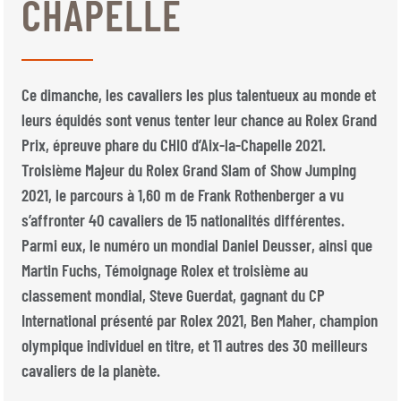
CHAPELLE
BILLETTERIE
BÉNÉVOLES
MÉDIAS
FR
EN
Ce dimanche, les cavaliers les plus talentueux au monde et
© 2026 CHI de Genève. Tous droits réservés
leurs équidés sont venus tenter leur chance au Rolex Grand
Prix, épreuve phare du CHIO d’Aix-la-Chapelle 2021.
Troisième Majeur du Rolex Grand Slam of Show Jumping
2021, le parcours à 1,60 m de Frank Rothenberger a vu
s’affronter 40 cavaliers de 15 nationalités différentes.
Parmi eux, le numéro un mondial Daniel Deusser, ainsi que
Martin Fuchs, Témoignage Rolex et troisième au
classement mondial, Steve Guerdat, gagnant du CP
International présenté par Rolex 2021, Ben Maher, champion
olympique individuel en titre, et 11 autres des 30 meilleurs
cavaliers de la planète.