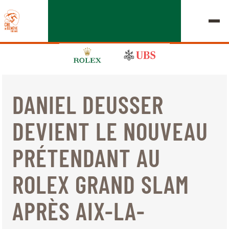
DANIEL DEUSSER
ÉDITION 2026
DEVIENT LE NOUVEAU
LE CHIG
PRÉTENDANT AU
MULTIMÉDIA
ROLEX GRAND SLAM
LIENS RAPIDES
ACCUEIL
EXPOSANTS
Jeudi, 17 Septembre 2026
APRÈS AIX-LA-
DÉPARTS & RÉSULTATS
ROLEX GRAND SLAM