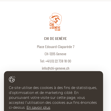
CHI DE GENÈVE
Place Edouard-Claparède 7
CH-1205 Geneve
Tel:
+41 (0) 22 738 18 00
info@chi-geneve.ch
Ce site utilise des cookies à des fins de statistiques,
© 2026 CHI de Genève. Tous droits réservés
d’optimisation et de marketing ciblé. En
Created with
♥
by
Artionet
·
Generated with IceCube2.Net
poursuivant votre visite sur cette page, vous
acceptez l’utilisation des cookies aux fins énoncées
ci-dessus.
En savoir plus