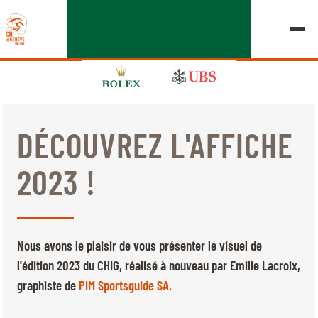
DÉCOUVREZ L'AFFICHE
ÉDITION 2026
2023 !
LE CHIG
MULTIMÉDIA
Nous avons le plaisir de vous présenter le visuel de
LIENS RAPIDES
l'édition 2023 du CHIG, réalisé à nouveau par Emilie Lacroix,
ACCUEIL
EXPOSANTS
Jeudi, 17 Septembre 2026
graphiste de
PIM Sportsguide SA.
DÉPARTS & RÉSULTATS
ROLEX GRAND SLAM