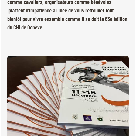
BILLETTERIE
BÉNÉVOLES
comme cavaliers, organisateurs comme bénévoles –
piaffent d’impatience à l’idée de vous retrouver tout
MÉDIAS
bientôt pour vivre ensemble comme il se doit la 63e édition
FR
EN
du CHI de Genève.
© 2026 CHI de Genève. Tous droits réservés