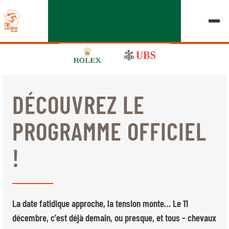
DÉCOUVREZ LE
ÉDITION 2026
PROGRAMME OFFICIEL
LE CHIG
!
MULTIMÉDIA
LIENS RAPIDES
ACCUEIL
EXPOSANTS
Jeudi, 17 Septembre 2026
La date fatidique approche, la tension monte… Le 11
DÉPARTS & RÉSULTATS
ROLEX GRAND SLAM
décembre, c'est déjà demain, ou presque, et tous – chevaux