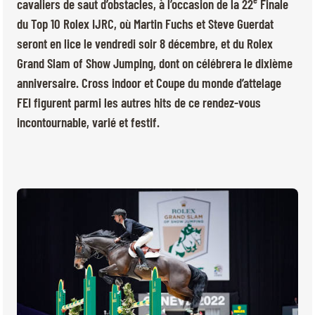
BILLETTERIE
BÉNÉVOLES
cavaliers de saut d’obstacles, à l’occasion de la 22
Finale
du Top 10 Rolex IJRC, où Martin Fuchs et Steve Guerdat
MÉDIAS
seront en lice le vendredi soir 8 décembre, et du Rolex
FR
EN
Grand Slam of Show Jumping, dont on célébrera le dixième
© 2026 CHI de Genève. Tous droits réservés
anniversaire. Cross indoor et Coupe du monde d’attelage
FEI figurent parmi les autres hits de ce rendez-vous
incontournable, varié et festif.