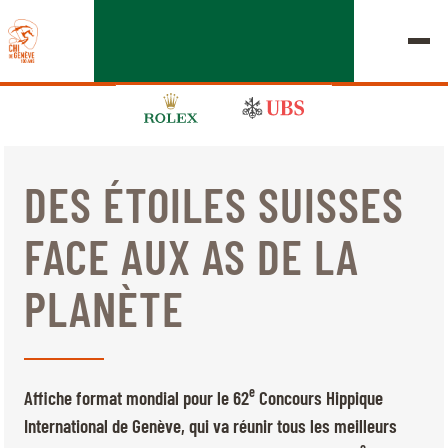
DES ÉTOILES SUISSES
ÉDITION 2026
FACE AUX AS DE LA
LE CHIG
PLANÈTE
MULTIMÉDIA
LIENS RAPIDES
ACCUEIL
EXPOSANTS
Jeudi, 17 Septembre 2026
e
Affiche format mondial pour le 62
Concours Hippique
DÉPARTS & RÉSULTATS
ROLEX GRAND SLAM
International de Genève, qui va réunir tous les meilleurs
e