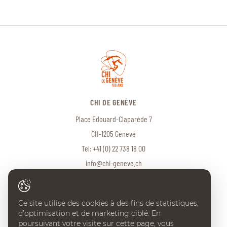
CHI DE GENÈVE
Place Edouard-Claparède 7
CH-1205 Geneve
Tel:
+41 (0) 22 738 18 00
info@chi-geneve.ch
Ce site utilise des cookies à des fins de statistiques,
© 2026 CHI de Genève. Tous droits réservés
d’optimisation et de marketing ciblé. En
Created with
♥
by
Artionet
·
Generated with IceCube2.Net
poursuivant votre visite sur cette page, vous