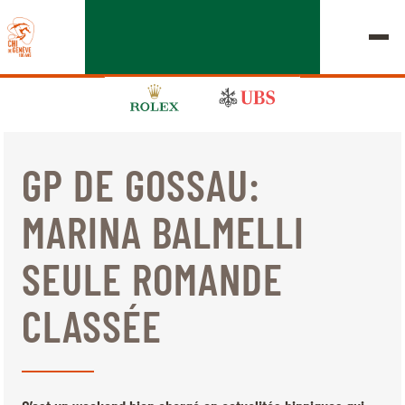
GP DE GOSSAU:
ÉDITION 2026
MARINA BALMELLI
LE CHIG
SEULE ROMANDE
MULTIMÉDIA
CLASSÉE
LIENS RAPIDES
ACCUEIL
EXPOSANTS
Jeudi, 17 Septembre 2026
DÉPARTS & RÉSULTATS
ROLEX GRAND SLAM