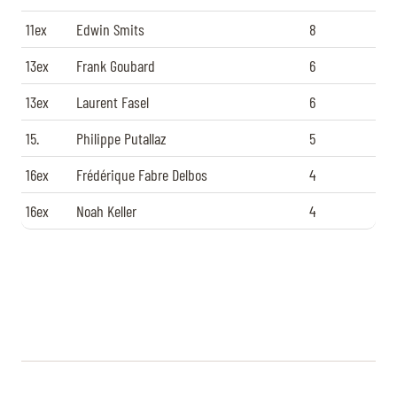
11ex
Edwin Smits
8
13ex
Frank Goubard
6
13ex
Laurent Fasel
6
15.
Philippe Putallaz
5
16ex
Frédérique Fabre Delbos
4
16ex
Noah Keller
4