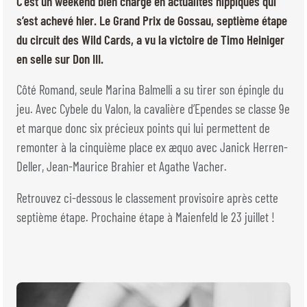
C’est un weekend bien chargé en actualités hippiques qui
BILLETTERIE
BÉNÉVOLES
s’est achevé hier. Le Grand Prix de Gossau, septième étape
MÉDIAS
du circuit des Wild Cards, a vu la victoire de Timo Heiniger
FR
EN
en selle sur Don III.
© 2026 CHI de Genève. Tous droits réservés
Côté Romand, seule Marina Balmelli a su tirer son épingle du
jeu. Avec Cybele du Valon, la cavalière d’Ependes se classe 9e
et marque donc six précieux points qui lui permettent de
remonter à la cinquième place ex æquo avec Janick Herren-
Deller, Jean-Maurice Brahier et Agathe Vacher.
Retrouvez ci-dessous le classement provisoire après cette
septième étape. Prochaine étape à Maienfeld le 23 juillet !