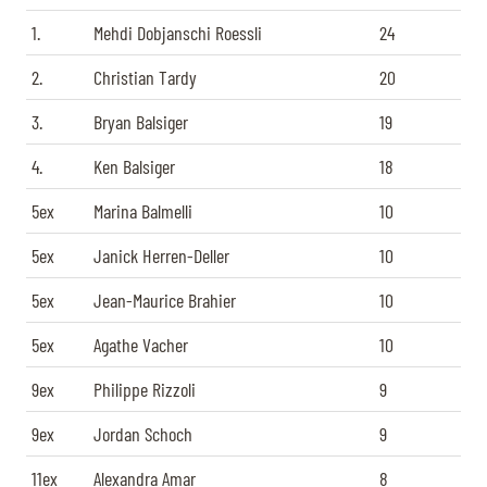
1.
Mehdi Dobjanschi Roessli
24
2.
Christian Tardy
20
3.
Bryan Balsiger
19
4.
Ken Balsiger
18
5ex
Marina Balmelli
10
5ex
Janick Herren-Deller
10
5ex
Jean-Maurice Brahier
10
5ex
Agathe Vacher
10
9ex
Philippe Rizzoli
9
9ex
Jordan Schoch
9
11ex
Alexandra Amar
8