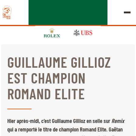
GUILLAUME GILLIOZ
ÉDITION 2026
EST CHAMPION
LE CHIG
ROMAND ELITE
MULTIMÉDIA
LIENS RAPIDES
ACCUEIL
EXPOSANTS
Jeudi, 17 Septembre 2026
Hier après-midi, c’est Guillaume Gillioz en selle sur
Remix
DÉPARTS & RÉSULTATS
ROLEX GRAND SLAM
qui a remporté le titre de champion Romand Elite. Gaëtan