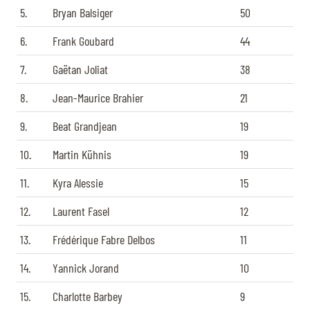
5.
Bryan Balsiger
50
6.
Frank Goubard
44
7.
Gaëtan Joliat
38
8.
Jean-Maurice Brahier
21
9.
Beat Grandjean
19
10.
Martin Kühnis
19
11.
Kyra Alessie
15
12.
Laurent Fasel
12
13.
Frédérique Fabre Delbos
11
14.
Yannick Jorand
10
15.
Charlotte Barbey
9