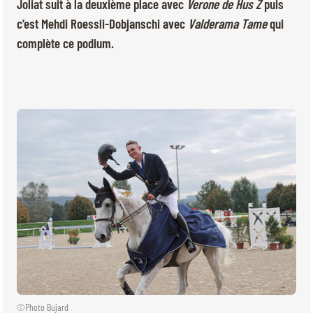
BILLETTERIE
BÉNÉVOLES
Joliat suit à la deuxième place avec
Verone de Hus Z
puis
c’est Mehdi Roessli-Dobjanschi avec
Valderama Tame
qui
MÉDIAS
complète ce podium.
FR
EN
© 2026 CHI de Genève. Tous droits réservés
©Photo Bujard