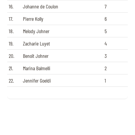
16.
Johanne de Coulon
7
17.
Pierre Kolly
6
18.
Melody Johner
5
19.
Zacharie Luyet
4
20.
Benoît Johner
3
21.
Marina Balmelli
2
22.
Jennifer Goeldi
1