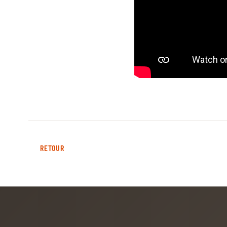
QUI SOMMES-NOUS
QUI SOMMES-NOUS
VISITE VIRTUELLE
HISTORIQUE
PALMARÈS
PALMARÈS
ABC DU CHIG
RETOUR
ABC DU CHIG
SPONSORS
ROLEX GRAND SLAM