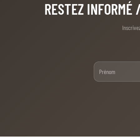
RESTEZ INFORMÉ
MULTIMÉDIA
FILM DU 60E
Inscrive
REPLAY DES ÉPREUVES
PHOTOS
PHOTOS
Pré
PODCAST
DÉPARTS & RÉSULTATS
© 2026 CHI de Genève. Tous droits réservés