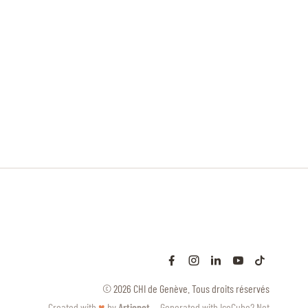
© 2026 CHI de Genève. Tous droits réservés
Created with
♥
by
Artionet
·
Generated with IceCube2.Net