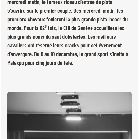
BILLETTERIE
BÉNÉVOLES
mercredi matin, le fameux rideau d’entrée de piste
s’ouvrira sur le premier couple. Dès mercredi matin, les
MÉDIAS
premiers chevaux fouleront la plus grande piste indoor du
FR
EN
e
monde. Pour la 62
fois, le CHI de Genève accueillera les
© 2026 CHI de Genève. Tous droits réservés
plus grands noms du saut d’obstacles. Les meilleurs
cavaliers ont réservé leurs cracks pour cet événement
d’envergure. Du 6 au 10 décembre, le grand sport s’invite à
Palexpo pour cinq jours de fête.