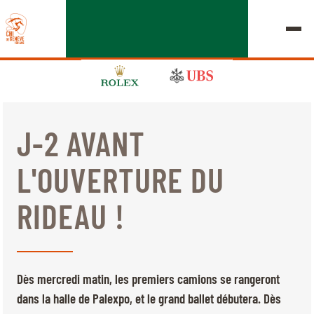
J-2 AVANT
ÉDITION 2026
L'OUVERTURE DU
LE CHIG
RIDEAU !
MULTIMÉDIA
LIENS RAPIDES
ACCUEIL
EXPOSANTS
Jeudi, 17 Septembre 2026
Dès mercredi matin, les premiers camions se rangeront
DÉPARTS & RÉSULTATS
ROLEX GRAND SLAM
dans la halle de Palexpo, et le grand ballet débutera. Dès