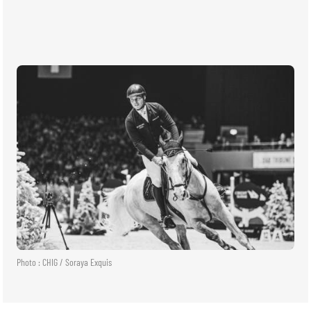
BILLETTERIE
BÉNÉVOLES
MÉDIAS
FR
EN
© 2026 CHI de Genève. Tous droits réservés
Photo : CHIG / Soraya Exquis