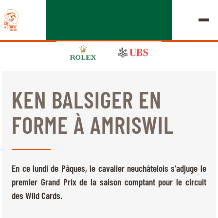
KEN BALSIGER EN
ÉDITION 2026
FORME À AMRISWIL
LE CHIG
MULTIMÉDIA
En ce lundi de Pâques, le cavalier neuchâtelois s'adjuge le
LIENS RAPIDES
premier Grand Prix de la saison comptant pour le circuit
ACCUEIL
EXPOSANTS
Jeudi, 17 Septembre 2026
des Wild Cards.
DÉPARTS & RÉSULTATS
ROLEX GRAND SLAM