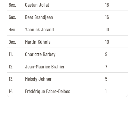
6ex.
Gaëtan Joliat
16
6ex.
Beat Grandjean
16
9ex.
Yannick Jorand
10
9ex.
Martin Kühnis
10
11.
Charlotte Barbey
9
12.
Jean-Maurice Brahier
7
13.
Mélody Johner
5
14.
Frédérique Fabre-Delbos
1