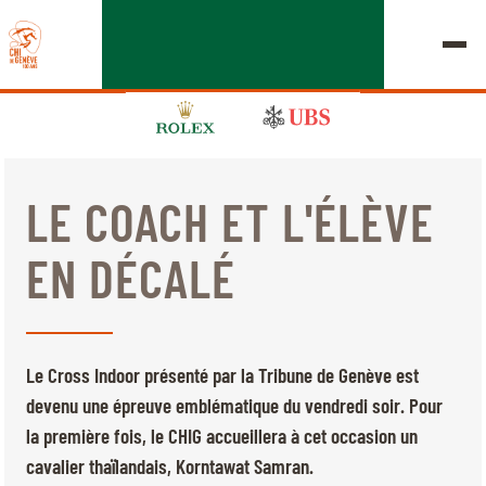
LE COACH ET L'ÉLÈVE
ÉDITION 2026
EN DÉCALÉ
LE CHIG
MULTIMÉDIA
Le Cross Indoor présenté par la Tribune de Genève est
LIENS RAPIDES
devenu une épreuve emblématique du vendredi soir. Pour
ACCUEIL
EXPOSANTS
Jeudi, 17 Septembre 2026
la première fois, le CHIG accueillera à cet occasion un
DÉPARTS & RÉSULTATS
ROLEX GRAND SLAM
cavalier thaïlandais, Korntawat Samran.