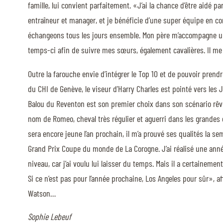
famille, lui convient parfaitement. «J’ai la chance d’être aidé p
MULTIMÉDIA
entraîneur et manager, et je bénéficie d’une super équipe en c
échangeons tous les jours ensemble. Mon père m’accompagne u
FILM DU 60E
temps-ci afin de suivre mes sœurs, également cavalières. Il me
REPLAY DES ÉPREUVES
Outre la farouche envie d’intégrer le Top 10 et de pouvoir pren
PHOTOS
du CHI de Genève, le viseur d’Harry Charles est pointé vers les
PHOTOS
Balou du Reventon est son premier choix dans son scénario rêvé
PODCAST
nom de Romeo, cheval très régulier et aguerri dans les grandes 
sera encore jeune l’an prochain, il m’a prouvé ses qualités la s
Grand Prix Coupe du monde de La Corogne. J’ai réalisé une ann
DÉPARTS & RÉSULTATS
niveau, car j’ai voulu lui laisser du temps. Mais il a certainemen
Si ce n’est pas pour l’année prochaine, Los Angeles pour sûr», a
Watson…
© 2026 CHI de Genève. Tous droits réservés
Sophie Lebeuf