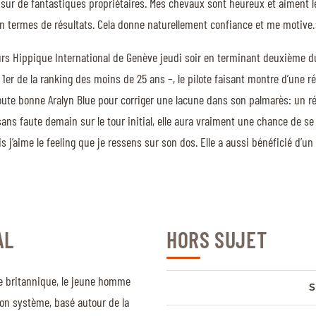
r de fantastiques propriétaires. Mes chevaux sont heureux et aiment leur
n termes de résultats. Cela donne naturellement confiance et me motive
oncours Hippique International de Genève jeudi soir en terminant deuxièm
er de la ranking des moins de 25 ans –, le pilote faisant montre d’une ré
toute bonne Aralyn Blue pour corriger une lacune dans son palmarès: un ré
ans faute demain sur le tour initial, elle aura vraiment une chance de se
’aime le feeling que je ressens sur son dos. Elle a aussi bénéficié d’un p
AL
HORS SUJET
pe britannique, le jeune homme
S
Son système, basé autour de la