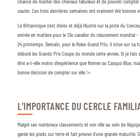
chance de monter des chevaux fabuleux et de pouvoir compter su
sauter. Ces trois dernières semaines ont vraiment été bonnes e
QUI SOMMES-NOUS
Le Britannique s’est d’ores et déjà illustré sur la piste du C
QUI SOMMES-NOUS
entrée en matière pour le 13e cavalier du classement mondial – 1
VISITE VIRTUELLE
24 printemps. Demain, pour le Rolex Grand Prix, il mise sur sa 
débuté les Grands Prix Coupe du monde cette année. Si je fais s
HISTORIQUE
être a-t-elle moins d’expérience que Romeo ou Casquo Blue, mais j
PALMARÈS
bonne décision de compter sur elle !»
PALMARÈS
ABC DU CHIG
ABC DU CHIG
L’IMPORTANCE DU CERCLE FAMILI
SPONSORS
Malgré ses nombreux classements et son rôle au sein de l’équi
garde les pieds sur terre et fait preuve d’une grande maturité. 
ROLEX GRAND SLAM