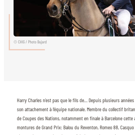
CAVALIERS & MENEURS
CAVALIERS & MENEURS
EXPOSANTS
© CHIG / Photo Bujard
INFOS PRATIQUES
INFOS PRATIQUES
SPONSORS
EXPOSANTS
BILLETTERIE
Harry Charles n’est pas que le fils de… Depuis plusieurs année
son attachement à l’équipe nationale. Membre du collectif bri
BÉNÉVOLES
de Coupes des Nations, notamment en finale à Barcelone cette ann
MÉDIAS
montures de Grand Prix: Balou du Reventon, Romeo 88, Casquo Blu
LE CHIG