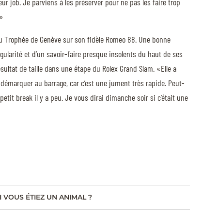
 job. Je parviens à les préserver pour ne pas les faire trop
.»
e du Trophée de Genève sur son fidèle Romeo 88. Une bonne
gularité et d’un savoir-faire presque insolents du haut de ses
sultat de taille dans une étape du Rolex Grand Slam. «Elle a
 démarquer au barrage, car c’est une jument très rapide. Peut-
etit break il y a peu. Je vous dirai dimanche soir si c’était une
I VOUS ÉTIEZ UN ANIMAL ?