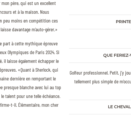
ar mon père, qui est un excellent
oncours et à la maison. Nous
n peu moins en compétition ces
PRINTE
 laisse davantage m’auto-gérer.»
dre part à cette mythique épreuve
 Jeux Olympiques de Paris 2024. Si
QUE FERIEZ-
, il laisse également échapper le
épreuves. «Quant à Sherlock, qui
Golfeur professionnel. Petit, j’y 
emaine dernière en remportant le
tellement plus simple de m’occu
ée presque blanche avec lui au top
t le talent pour une telle échéance.
ffirme-t-il. Élémentaire, mon cher
LE CHEVAL