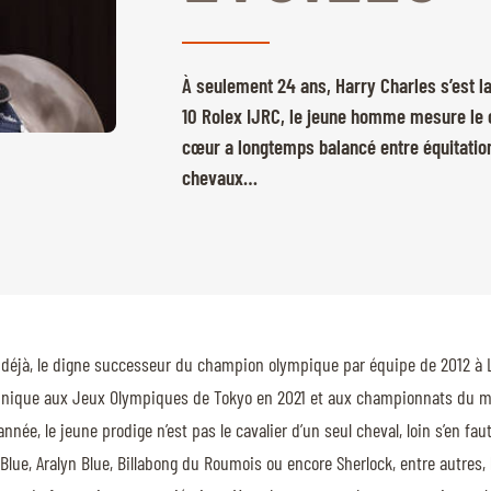
À seulement 24 ans, Harry Charles s’est l
10 Rolex IJRC, le jeune homme mesure le 
cœur a longtemps balancé entre équitation e
chevaux…
s déjà, le digne successeur du champion olympique par équipe de 2012 à L
tannique aux Jeux Olympiques de Tokyo en 2021 et aux championnats du m
ée, le jeune prodige n’est pas le cavalier d’un seul cheval, loin s’en fa
e, Aralyn Blue, Billabong du Roumois ou encore Sherlock, entre autres, l