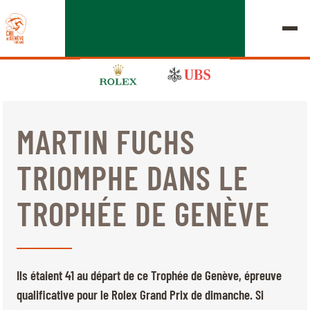
MARTIN FUCHS
ÉDITION 2026
TRIOMPHE DANS LE
LE CHIG
TROPHÉE DE GENÈVE
MULTIMÉDIA
LIENS RAPIDES
ACCUEIL
EXPOSANTS
Jeudi, 17 Septembre 2026
Ils étaient 41 au départ de ce Trophée de Genève, épreuve
DÉPARTS & RÉSULTATS
ROLEX GRAND SLAM
qualificative pour le Rolex Grand Prix de dimanche. Si