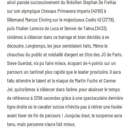
ainsi passée successivement du Brésilien Stephan De Freitas
sur son olympique Chevaux Primavera Imperio (40’95) à
l’Allemand Marcus Ehning sur le majestueux Coolio 42 (37’79),
puis l’Italien Lorenzo de Luca et Denver de Talma (34’33),
sixièmes à s’élancer dans ce barrage et bien décidés à en
découdre. Longtemps, les jeux semblaient faits. Même le
chouchou du public et médaillé d’argent en titre des JO de Paris,
Steve Guerdat, n’a pu faire mieux, écopant de 4 points sur un
parcours un tantinet plus rapide que le leader provisoire. Il aura
fallu attendre le talent et la niaque de Martin Fuchs et Conner
Jei, quinzièmes à s’élancer dans l’arène, pour abaisser le temps
de référence à 33’66 secondes grâce à une spectaculaire dernière
ligne droite où le cavalier suisse n’hésita pas à retirer une foulée
avant l’oxer de fin de parcours ! Jusqu’au bout, le suspense aura
tenu, mais personne n’aura fait mieux.