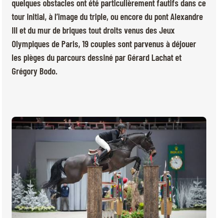
BILLETTERIE
BÉNÉVOLES
quelques obstacles ont été particulièrement fautifs dans ce
tour initial, à l’image du triple, ou encore du pont Alexandre
MÉDIAS
III et du mur de briques tout droits venus des Jeux
FR
EN
Olympiques de Paris, 19 couples sont parvenus à déjouer
© 2026 CHI de Genève. Tous droits réservés
les pièges du parcours dessiné par Gérard Lachat et
Grégory Bodo.