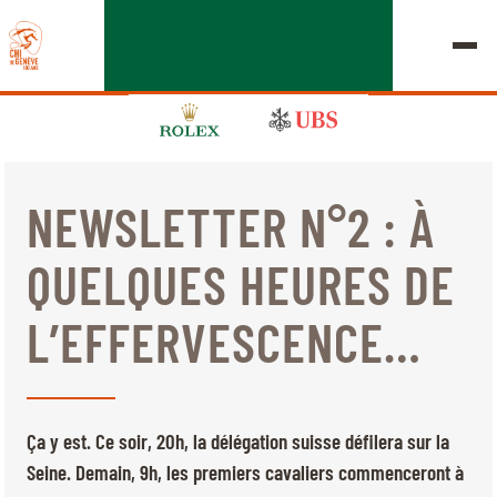
NEWSLETTER N°2 : À
ÉDITION 2026
QUELQUES HEURES DE
LE CHIG
L’EFFERVESCENCE…
MULTIMÉDIA
LIENS RAPIDES
ACCUEIL
EXPOSANTS
Jeudi, 17 Septembre 2026
Ça y est. Ce soir, 20h, la délégation suisse défilera sur la
DÉPARTS & RÉSULTATS
ROLEX GRAND SLAM
Seine. Demain, 9h, les premiers cavaliers commenceront à