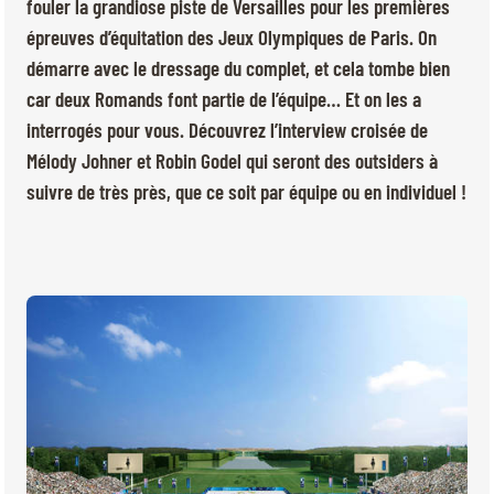
BILLETTERIE
BÉNÉVOLES
fouler la grandiose piste de Versailles pour les premières
épreuves d’équitation des Jeux Olympiques de Paris. On
MÉDIAS
démarre avec le dressage du complet, et cela tombe bien
FR
EN
car deux Romands font partie de l’équipe… Et on les a
© 2026 CHI de Genève. Tous droits réservés
interrogés pour vous. Découvrez l’interview croisée de
Mélody Johner et Robin Godel qui seront des outsiders à
suivre de très près, que ce soit par équipe ou en individuel !