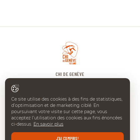
CHI DE GENÈVE
Place Edouard-Claparède 7
CH-1205 Geneve
Ce site utilise des cookies à des fins de statistiques,
Tel:
+41 (0) 22 738 18 00
d’optimisation et de marketing ciblé. En
info@chi-geneve.ch
poursuivant votre visite sur cette page, vous
acceptez l’utilisation des cookies aux fins énoncées
ci-dessus.
En savoir plus
J'AI COMPRIS!