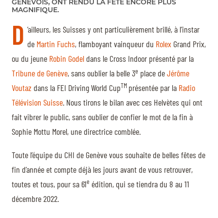
GENEVOIS, ONT RENDU LA FÊTE ENCORE PLUS
MAGNIFIQUE.
D
’ailleurs, les Suisses y ont particulièrement brillé, à l’instar
de
Martin Fuchs
, flamboyant vainqueur du
Rolex
Grand Prix,
ou du jeune
Robin Godel
dans le Cross Indoor présenté par la
e
Tribune de Genève
, sans oublier la belle 3
place de
Jérôme
TM
Voutaz
dans la FEI Driving World Cup
présentée par la
Radio
Télévision Suisse
. Nous tirons le bilan avec ces Helvètes qui ont
fait vibrer le public, sans oublier de confier le mot de la fin à
Sophie Mottu Morel, une directrice comblée.
Toute l’équipe du CHI de Genève vous souhaite de belles fêtes de
fin d’année et compte déjà les jours avant de vous retrouver,
e
toutes et tous, pour sa 61
édition, qui se tiendra du 8 au 11
décembre 2022.