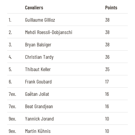
Cavaliers
Points
1.
Guillaume Gillioz
38
2.
Mehdi Roessli-Dobjanschi
38
3.
Bryan Balsiger
38
4.
Christian Tardy
36
5.
Thibaut Keller
35
6.
Frank Goubard
17
7ex.
Gaëtan Joliat
16
7ex.
Beat Grandjean
16
9ex.
Yannick Jorand
10
9ex.
Martin Kühnis
10