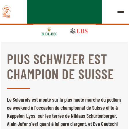
PIUS SCHWIZER EST
ÉDITION 2026
CHAMPION DE SUISSE
LE CHIG
MULTIMÉDIA
Le Soleurois est monté sur la plus haute marche du podium
LIENS RAPIDES
ce weekend à l'occasion du championnat de Suisse élite à
ACCUEIL
EXPOSANTS
Jeudi, 17 Septembre 2026
Kappelen-Lyss, sur les terres de Niklaus Schurtenberger.
DÉPARTS & RÉSULTATS
ROLEX GRAND SLAM
Alain Jufer s'est quant à lui paré d'argent, et Eva Gautschi