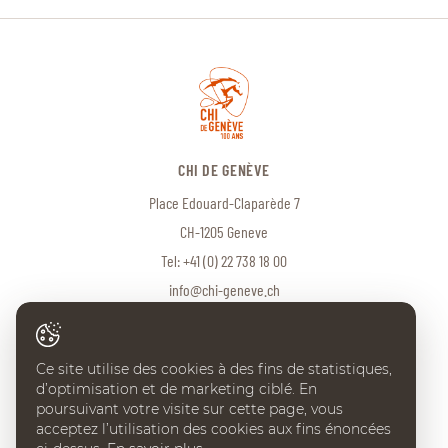
CHI DE GENÈVE
Place Edouard-Claparède 7
CH-1205 Geneve
Tel:
+41 (0) 22 738 18 00
info@chi-geneve.ch
Ce site utilise des cookies à des fins de statistiques,
© 2026 CHI de Genève. Tous droits réservés
d’optimisation et de marketing ciblé. En
Created with
♥
by
Artionet
·
Generated with IceCube2.Net
poursuivant votre visite sur cette page, vous
acceptez l’utilisation des cookies aux fins énoncées