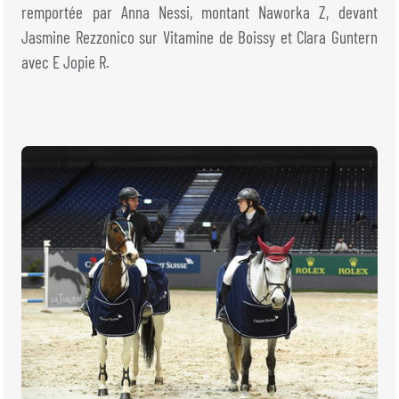
BILLETTERIE
BÉNÉVOLES
remportée par Anna Nessi, montant Naworka Z, devant
MÉDIAS
Jasmine Rezzonico sur Vitamine de Boissy et Clara Guntern
avec E Jopie R.
FR
EN
© 2026 CHI de Genève. Tous droits réservés