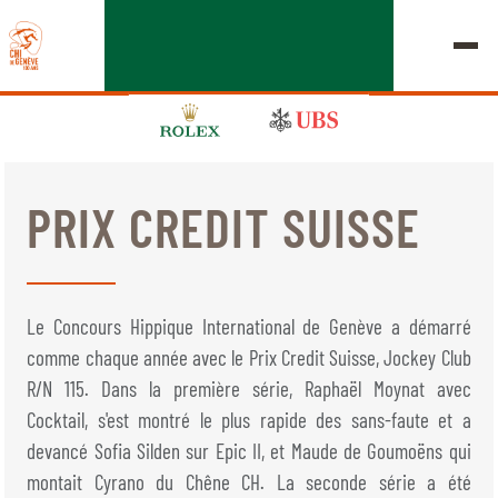
PRIX CREDIT SUISSE
ÉDITION 2026
LE CHIG
Le Concours Hippique International de Genève a démarré
MULTIMÉDIA
comme chaque année avec le Prix Credit Suisse, Jockey Club
R/N 115. Dans la première série, Raphaël Moynat avec
LIENS RAPIDES
Cocktail, s'est montré le plus rapide des sans-faute et a
ACCUEIL
EXPOSANTS
Jeudi, 17 Septembre 2026
devancé Sofia Silden sur Epic II, et Maude de Goumoëns qui
DÉPARTS & RÉSULTATS
ROLEX GRAND SLAM
montait Cyrano du Chêne CH. La seconde série a été