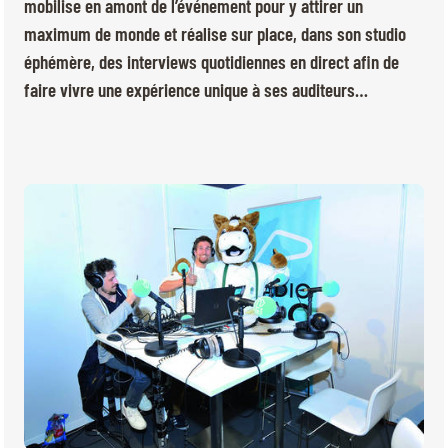
BILLETTERIE
BÉNÉVOLES
mobilise en amont de l’événement pour y attirer un
maximum de monde et réalise sur place, dans son studio
MÉDIAS
éphémère, des interviews quotidiennes en direct afin de
FR
EN
faire vivre une expérience unique à ses auditeurs…
© 2026 CHI de Genève. Tous droits réservés