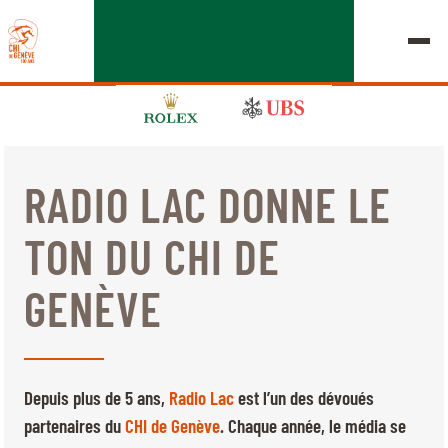
RADIO LAC DONNE LE
ÉDITION 2026
TON DU CHI DE
LE CHIG
GENÈVE
MULTIMÉDIA
LIENS RAPIDES
ACCUEIL
EXPOSANTS
Jeudi, 17 Septembre 2026
Depuis plus de 5 ans,
Radio Lac
est l’un des dévoués
DÉPARTS & RÉSULTATS
ROLEX GRAND SLAM
partenaires du
CHI de Genève
. Chaque année, le média se