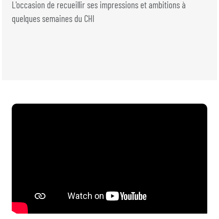
BILLETTERIE
BÉNÉVOLES
L'occasion de recueillir ses impressions et ambitions à
MÉDIAS
quelques semaines du CHI
FR
EN
© 2026 CHI de Genève. Tous droits réservés