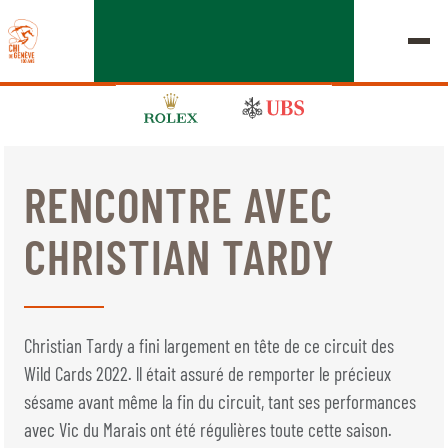
RENCONTRE AVEC
ÉDITION 2026
CHRISTIAN TARDY
LE CHIG
MULTIMÉDIA
Christian Tardy a fini largement en tête de ce circuit des
LIENS RAPIDES
Wild Cards 2022. ll était assuré de remporter le précieux
ACCUEIL
EXPOSANTS
Jeudi, 17 Septembre 2026
sésame avant même la fin du circuit, tant ses performances
DÉPARTS & RÉSULTATS
ROLEX GRAND SLAM
avec Vic du Marais ont été régulières toute cette saison.