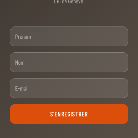
CHI de Genève.
Prénom
Nom
E-mail
S'ENREGISTRER