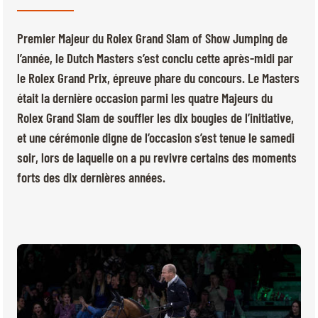
BILLETTERIE
BÉNÉVOLES
MÉDIAS
Premier Majeur du Rolex Grand Slam of Show Jumping de
l’année, le Dutch Masters s’est conclu cette après-midi par
FR
EN
le Rolex Grand Prix, épreuve phare du concours. Le Masters
© 2026 CHI de Genève. Tous droits réservés
était la dernière occasion parmi les quatre Majeurs du
Rolex Grand Slam de souffler les dix bougies de l’initiative,
et une cérémonie digne de l’occasion s’est tenue le samedi
soir, lors de laquelle on a pu revivre certains des moments
forts des dix dernières années.