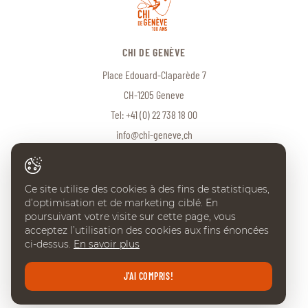
CHI DE GENÈVE
Place Edouard-Claparède 7
CH-1205 Geneve
Tel:
+41 (0) 22 738 18 00
info@chi-geneve.ch
Ce site utilise des cookies à des fins de statistiques,
© 2026 CHI de Genève. Tous droits réservés
d’optimisation et de marketing ciblé. En
Created with
♥
by
Artionet
·
Generated with IceCube2.Net
poursuivant votre visite sur cette page, vous
acceptez l’utilisation des cookies aux fins énoncées
ci-dessus.
En savoir plus
J'AI COMPRIS!