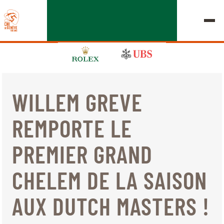
WILLEM GREVE
ÉDITION 2026
REMPORTE LE
LE CHIG
PREMIER GRAND
MULTIMÉDIA
CHELEM DE LA SAISON
LIENS RAPIDES
ACCUEIL
EXPOSANTS
Jeudi, 17 Septembre 2026
AUX DUTCH MASTERS !
DÉPARTS & RÉSULTATS
ROLEX GRAND SLAM