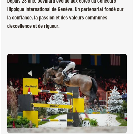
Depuis 28 ans, Devillard évolue aux côtés du Concours
BILLETTERIE
BÉNÉVOLES
Hippique International de Genève. Un partenariat fondé sur
MÉDIAS
la confiance, la passion et des valeurs communes
FR
EN
d’excellence et de rigueur.
© 2026 CHI de Genève. Tous droits réservés