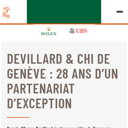
DEVILLARD & CHI DE
ÉDITION 2026
GENÈVE : 28 ANS D’UN
LE CHIG
PARTENARIAT
MULTIMÉDIA
D’EXCEPTION
LIENS RAPIDES
ACCUEIL
EXPOSANTS
Jeudi, 17 Septembre 2026
DÉPARTS & RÉSULTATS
ROLEX GRAND SLAM