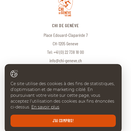
CHI DE GENÈVE
Place Edouard-Claparède 7
CH-1205 Geneve
Tel:
+41 (0) 22 738 18 00
info@chi-geneve.ch
Ce site utilise des cookies à des fins de statistiques,
© 2026 CHI de Genève. Tous droits réservés
d’optimisation et de marketing ciblé. En
Created with
♥
by
Artionet
·
Generated with IceCube2.Net
poursuivant votre visite sur cette page, vous
acceptez l’utilisation des cookies aux fins énoncées
ci-dessus.
En savoir plus
J'AI COMPRIS!