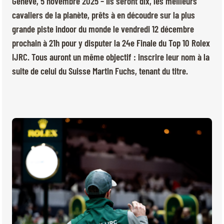
Genève, 5 novembre 2025 – Ils seront dix, les meilleurs
BILLETTERIE
BÉNÉVOLES
cavaliers de la planète, prêts à en découdre sur la plus
MÉDIAS
grande piste indoor du monde le vendredi 12 décembre
FR
EN
prochain à 21h pour y disputer la 24e Finale du Top 10 Rolex
© 2026 CHI de Genève. Tous droits réservés
IJRC. Tous auront un même objectif : inscrire leur nom à la
suite de celui du Suisse Martin Fuchs, tenant du titre.