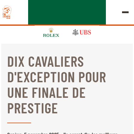
DIX CAVALIERS
ÉDITION 2026
D'EXCEPTION POUR
LE CHIG
UNE FINALE DE
MULTIMÉDIA
PRESTIGE
LIENS RAPIDES
ACCUEIL
EXPOSANTS
Jeudi, 17 Septembre 2026
DÉPARTS & RÉSULTATS
ROLEX GRAND SLAM