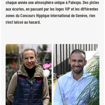
BILLETTERIE
BÉNÉVOLES
chaque année une atmosphère unique à Palexpo. Des pistes
MÉDIAS
aux écuries, en passant par les loges VIP et les différentes
zones du Concours Hippique International de Genève, rien
FR
EN
n’est laissé au hasard.
© 2026 CHI de Genève. Tous droits réservés