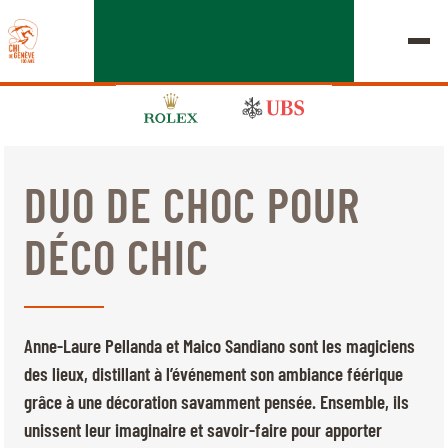
DUO DE CHOC POUR
ÉDITION 2026
DÉCO CHIC
LE CHIG
MULTIMÉDIA
Anne-Laure Pellanda et Maico Sandiano sont les magiciens
LIENS RAPIDES
des lieux, distillant à l’événement son ambiance féérique
ACCUEIL
EXPOSANTS
Jeudi, 17 Septembre 2026
grâce à une décoration savamment pensée. Ensemble, ils
DÉPARTS & RÉSULTATS
ROLEX GRAND SLAM
unissent leur imaginaire et savoir-faire pour apporter