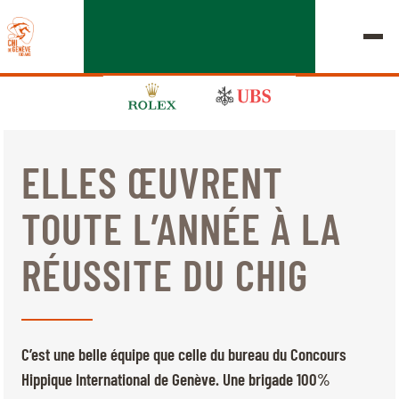
ELLES ŒUVRENT
ÉDITION 2026
TOUTE L’ANNÉE À LA
LE CHIG
RÉUSSITE DU CHIG
MULTIMÉDIA
LIENS RAPIDES
ACCUEIL
EXPOSANTS
Jeudi, 17 Septembre 2026
C’est une belle équipe que celle du bureau du Concours
DÉPARTS & RÉSULTATS
ROLEX GRAND SLAM
Hippique International de Genève. Une brigade 100%