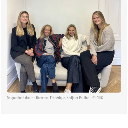
De gauche à droite : Hortense, Frédérique, Nadja et Pauline - © CHIG