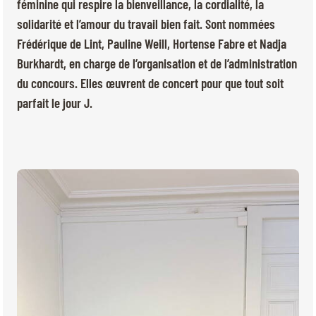
BILLETTERIE
BÉNÉVOLES
féminine qui respire la bienveillance, la cordialité, la
solidarité et l’amour du travail bien fait. Sont nommées
MÉDIAS
Frédérique de Lint, Pauline Weill, Hortense Fabre et Nadja
FR
EN
Burkhardt, en charge de l’organisation et de l’administration
© 2026 CHI de Genève. Tous droits réservés
du concours. Elles œuvrent de concert pour que tout soit
parfait le jour J.