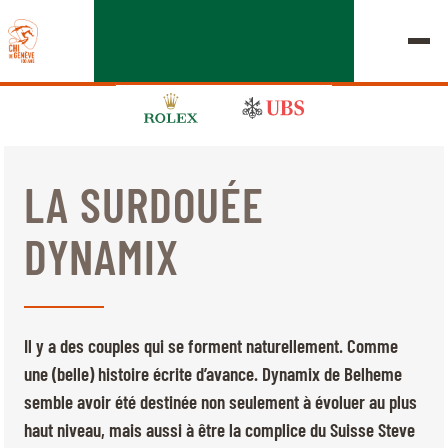
LA SURDOUÉE
ÉDITION 2026
DYNAMIX
LE CHIG
MULTIMÉDIA
Il y a des couples qui se forment naturellement. Comme
LIENS RAPIDES
une (belle) histoire écrite d’avance. Dynamix de Belheme
ACCUEIL
EXPOSANTS
Jeudi, 17 Septembre 2026
semble avoir été destinée non seulement à évoluer au plus
DÉPARTS & RÉSULTATS
ROLEX GRAND SLAM
haut niveau, mais aussi à être la complice du Suisse Steve