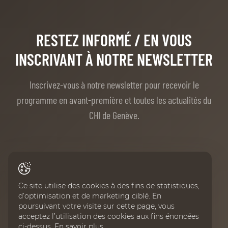
RESTEZ INFORMÉ
/ EN VOUS
INSCRIVANT À NOTRE NEWSLETTER
Inscrivez-vous à notre newsletter pour recevoir le
programme en avant-première et toutes les actualités du
CHI de Genève.
Prénom
Ce site utilise des cookies à des fins de statistiques,
d’optimisation et de marketing ciblé. En
Nom
poursuivant votre visite sur cette page, vous
acceptez l’utilisation des cookies aux fins énoncées
ci-dessus.
En savoir plus