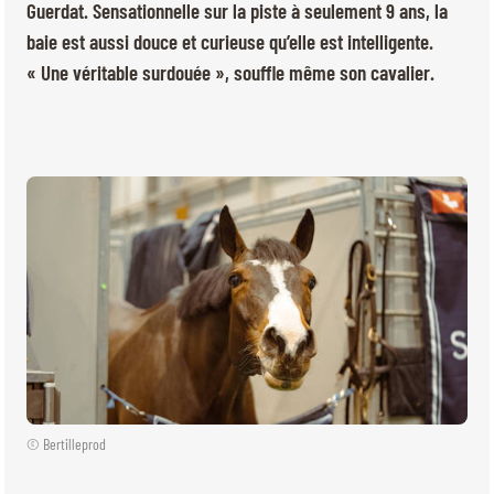
BILLETTERIE
BÉNÉVOLES
Guerdat. Sensationnelle sur la piste à seulement 9 ans, la
MÉDIAS
baie est aussi douce et curieuse qu’elle est intelligente.
« Une véritable surdouée », souffle même son cavalier.
FR
EN
© 2026 CHI de Genève. Tous droits réservés
© Bertilleprod