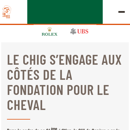
LE CHIG S’ENGAGE AUX
ÉDITION 2026
CÔTÉS DE LA
LE CHIG
FONDATION POUR LE
MULTIMÉDIA
CHEVAL
LIENS RAPIDES
ACCUEIL
EXPOSANTS
Jeudi, 17 Septembre 2026
DÉPARTS & RÉSULTATS
ROLEX GRAND SLAM
ème