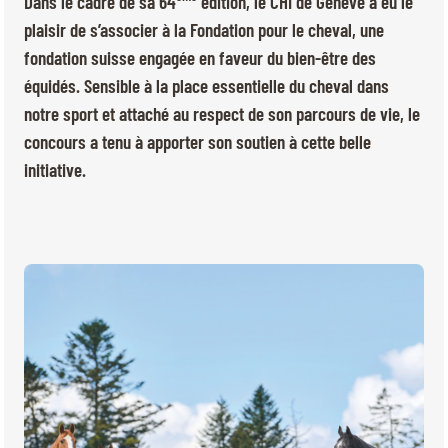
Dans le cadre de sa 64
édition, le CHI de Genève a eu le
BILLETTERIE
BÉNÉVOLES
plaisir de s’associer à la Fondation pour le cheval, une
MÉDIAS
fondation suisse engagée en faveur du bien-être des
FR
EN
équidés. Sensible à la place essentielle du cheval dans
© 2026 CHI de Genève. Tous droits réservés
notre sport et attaché au respect de son parcours de vie, le
concours a tenu à apporter son soutien à cette belle
initiative.