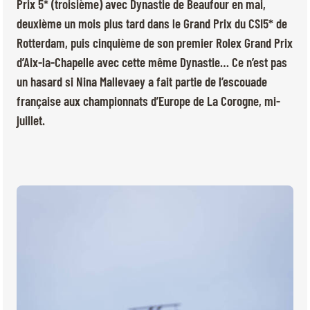
BILLETTERIE
BÉNÉVOLES
Prix 5* (troisième) avec Dynastie de Beaufour en mai,
deuxième un mois plus tard dans le Grand Prix du CSI5* de
MÉDIAS
Rotterdam, puis cinquième de son premier Rolex Grand Prix
FR
EN
d’Aix-la-Chapelle avec cette même Dynastie… Ce n’est pas
© 2026 CHI de Genève. Tous droits réservés
un hasard si Nina Mallevaey a fait partie de l’escouade
française aux championnats d’Europe de La Corogne, mi-
juillet.