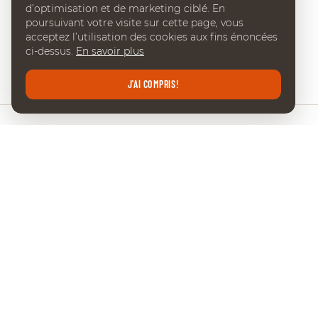
d’optimisation et de marketing ciblé. En
poursuivant votre visite sur cette page, vous
acceptez l’utilisation des cookies aux fins énoncées
ci-dessus.
En savoir plus
J'AI COMPRIS!
CHI DE GENÈVE
Place Edouard-Claparède 7
CH-1205 Geneve
Tel:
+41 (0) 22 738 18 00
info@chi-geneve.ch