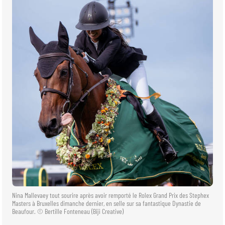
Nina Mallevaey tout sourire après avoir remporté le Rolex Grand Prix des Stephex
Masters à Bruxelles dimanche dernier, en selle sur sa fantastique Dynastie de
Beaufour. © Bertille Fonteneau (Biji Creative)