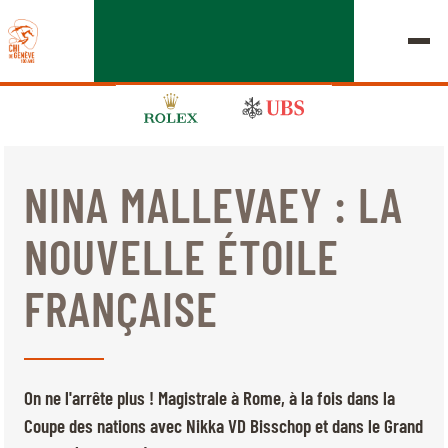
NINA MALLEVAEY : LA
ÉDITION 2026
NOUVELLE ÉTOILE
LE CHIG
FRANÇAISE
MULTIMÉDIA
LIENS RAPIDES
ACCUEIL
EXPOSANTS
Jeudi, 17 Septembre 2026
On ne l'arrête plus ! Magistrale à Rome, à la fois dans la
DÉPARTS & RÉSULTATS
ROLEX GRAND SLAM
Coupe des nations avec Nikka VD Bisschop et dans le Grand