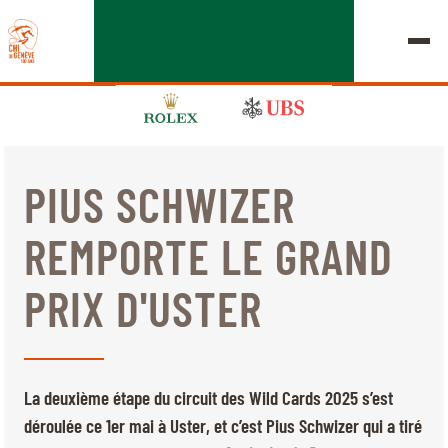
PIUS SCHWIZER
ÉDITION 2026
REMPORTE LE GRAND
LE CHIG
PRIX D'USTER
MULTIMÉDIA
LIENS RAPIDES
ACCUEIL
EXPOSANTS
Jeudi, 17 Septembre 2026
La deuxième étape du circuit des Wild Cards 2025 s’est
DÉPARTS & RÉSULTATS
ROLEX GRAND SLAM
déroulée ce 1er mai à Uster, et c’est Pius Schwizer qui a tiré