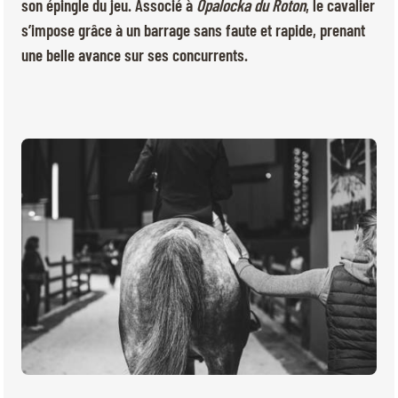
BILLETTERIE
BÉNÉVOLES
son épingle du jeu. Associé à
Opalocka du Roton
, le cavalier
s’impose grâce à un barrage sans faute et rapide, prenant
MÉDIAS
une belle avance sur ses concurrents.
FR
EN
© 2026 CHI de Genève. Tous droits réservés