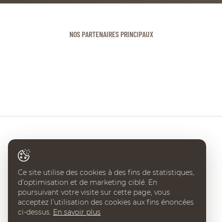
NOS PARTENAIRES PRINCIPAUX
Ce site utilise des cookies à des fins de statistiques,
d’optimisation et de marketing ciblé. En
CHI DE GENÈVE
poursuivant votre visite sur cette page, vous
acceptez l’utilisation des cookies aux fins énoncées
Place Edouard-Claparède 7
ci-dessus.
En savoir plus
CH-1205 Geneve