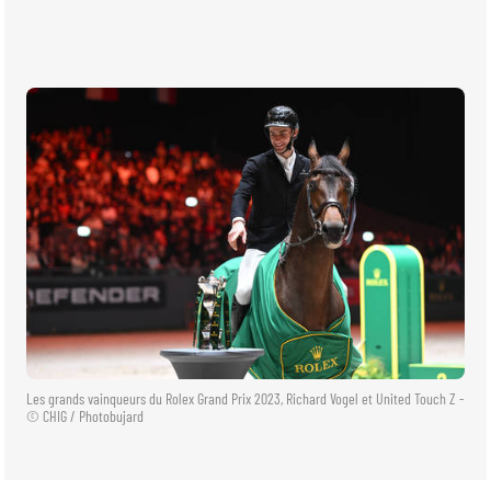
BILLETTERIE
BÉNÉVOLES
MÉDIAS
FR
EN
© 2026 CHI de Genève. Tous droits réservés
Les grands vainqueurs du Rolex Grand Prix 2023, Richard Vogel et United Touch Z -
© CHIG / Photobujard