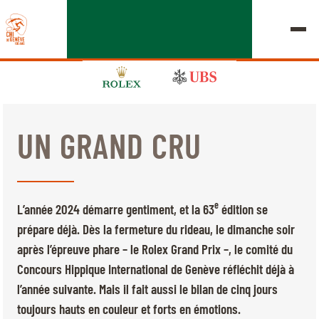
UN GRAND CRU
ÉDITION 2026
LE CHIG
e
L’année 2024 démarre gentiment, et la 63
édition se
MULTIMÉDIA
prépare déjà. Dès la fermeture du rideau, le dimanche soir
après l’épreuve phare – le Rolex Grand Prix –, le comité du
LIENS RAPIDES
Concours Hippique International de Genève réfléchit déjà à
ACCUEIL
EXPOSANTS
Jeudi, 17 Septembre 2026
l’année suivante. Mais il fait aussi le bilan de cinq jours
DÉPARTS & RÉSULTATS
ROLEX GRAND SLAM
toujours hauts en couleur et forts en émotions.