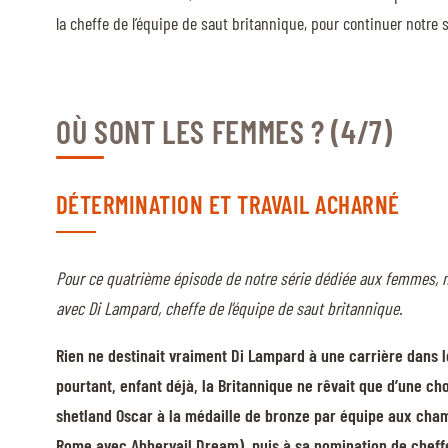
MULTIMÉDIA
la cheffe de l’équipe de saut britannique, pour continuer notre 
FILM DU 60E
REPLAY DES ÉPREUVES
OÙ SONT LES FEMMES ? (4/7)
PHOTOS
PHOTOS
DÉTERMINATION ET TRAVAIL ACHARNÉ
PODCAST
Pour ce quatrième épisode de notre série dédiée aux femmes,
DÉPARTS & RÉSULTATS
avec Di Lampard, cheffe de l’équipe de saut britannique.
Rien ne destinait vraiment Di Lampard à une carrière dans l
pourtant, enfant déjà, la Britannique ne rêvait que d’une c
© 2026 CHI de Genève. Tous droits réservés
shetland Oscar à la médaille de bronze par équipe aux cha
Rome avec Abbervail Dream), puis à sa nomination de cheffe 