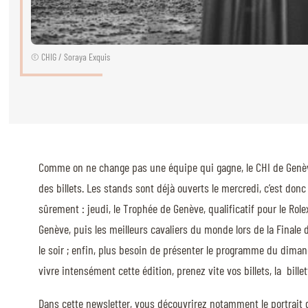
QUI SOMMES-NOUS
© CHIG / Soraya Exquis
QUI SOMMES-NOUS
VISITE VIRTUELLE
HISTORIQUE
PALMARÈS
Comme on ne change pas une équipe qui gagne, le CHI de Genève a
PALMARÈS
des billets. Les stands sont déjà ouverts le mercredi, c’est do
ABC DU CHIG
sûrement : jeudi, le Trophée de Genève, qualificatif pour le Rol
ABC DU CHIG
Genève, puis les meilleurs cavaliers du monde lors de la Finale 
le soir ; enfin, plus besoin de présenter le programme du dima
SPONSORS
vivre intensément cette édition, prenez vite vos billets, la bille
ROLEX GRAND SLAM
Dans cette newsletter, vous découvrirez notamment le portrait d