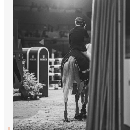
CAVALIERS & MENEURS
CAVALIERS & MENEURS
EXPOSANTS
INFOS PRATIQUES
INFOS PRATIQUES
SPONSORS
EXPOSANTS
BILLETTERIE
BÉNÉVOLES
MÉDIAS
LE CHIG