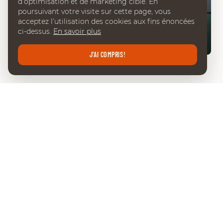
d’optimisation et de marketing ciblé. En
poursuivant votre visite sur cette page, vous
acceptez l’utilisation des cookies aux fins énoncées
ci-dessus.
En savoir plus
02:57
J'AI COMPRIS!
INTERVIEW CESAR HIRSCH
DERNIÈRES ACTUALITÉS
VOIR TOUTES LES NEWS