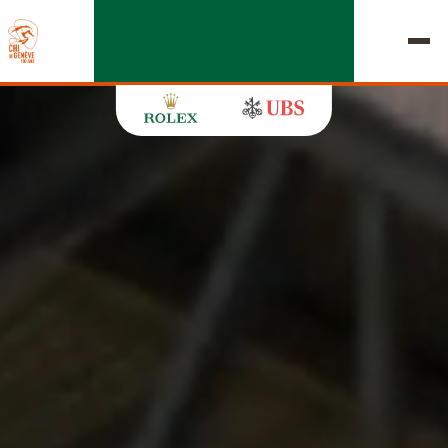
ÉDITION 2026
LE CHIG
MULTIMÉDIA
LIENS RAPIDES
ACCUEIL
EXPOSANTS
Jeudi, 17 Septembre 2026
DÉPARTS & RÉSULTATS
ROLEX GRAND SLAM