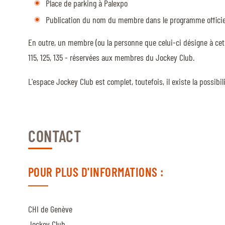
Place de parking à Palexpo
Publication du nom du membre dans le programme officiel
QUI SOMMES-NOUS
En outre, un membre (ou la personne que celui-ci désigne à cet 
QUI SOMMES-NOUS
115, 125, 135 - réservées aux membres du Jockey Club.
VISITE VIRTUELLE
L'espace Jockey Club est complet, toutefois, il existe la possibili
HISTORIQUE
PALMARÈS
PALMARÈS
CONTACT
ABC DU CHIG
ABC DU CHIG
POUR PLUS D'INFORMATIONS :
SPONSORS
CHI de Genève
ROLEX GRAND SLAM
Jockey Club