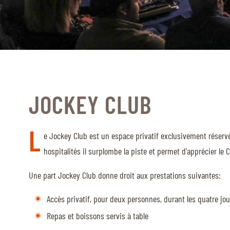
CAVALIERS & MENEURS
CAVALIERS & MENEURS
EXPOSANTS
INFOS PRATIQUES
JOCKEY CLUB
INFOS PRATIQUES
SPONSORS
L
e Jockey Club est un espace privatif exclusivement réser
EXPOSANTS
hospitalités il surplombe la piste et permet d'apprécier le 
BILLETTERIE
Une part Jockey Club donne droit aux prestations suivantes:
BÉNÉVOLES
Accès privatif, pour deux personnes, durant les quatre jou
MÉDIAS
Repas et boissons servis à table
LE CHIG