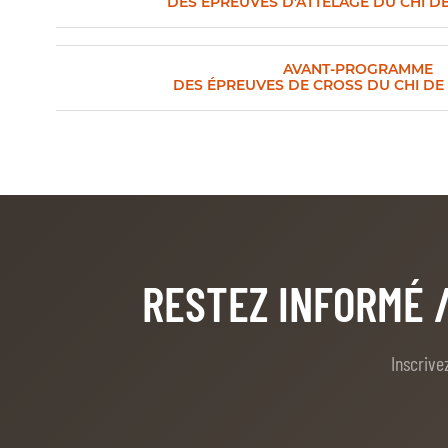
DES ÉPREUVES D'ATTELAGE DU CHI DE
QUI SOMMES-NOUS
AVANT-PROGRAMME
DES ÉPREUVES DE CROSS DU CHI DE
QUI SOMMES-NOUS
VISITE VIRTUELLE
HISTORIQUE
PALMARÈS
PALMARÈS
RESTEZ INFORMÉ
ABC DU CHIG
ABC DU CHIG
Inscrive
SPONSORS
ROLEX GRAND SLAM