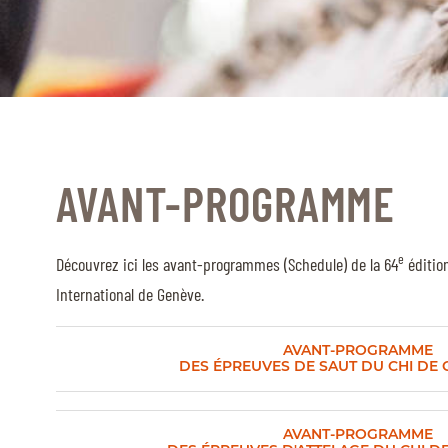
CAVALIERS & MENEURS
CAVALIERS & MENEURS
EXPOSANTS
INFOS PRATIQUES
AVANT-PROGRAMME
INFOS PRATIQUES
SPONSORS
e
Découvrez ici les avant-programmes (Schedule) de la 64
éditio
EXPOSANTS
International de Genève.
BILLETTERIE
AVANT-PROGRAMME
DES ÉPREUVES DE SAUT DU CHI DE 
BÉNÉVOLES
MÉDIAS
AVANT-PROGRAMME
LE CHIG