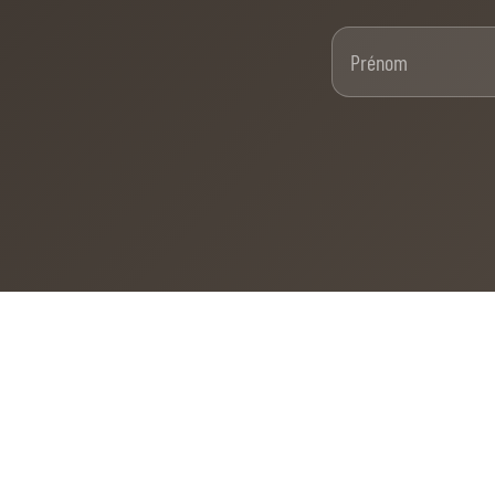
MULTIMÉDIA
Pré
FILM DU 60E
REPLAY DES ÉPREUVES
PHOTOS
PHOTOS
PODCAST
DÉPARTS & RÉSULTATS
© 2026 CHI de Genève. Tous droits réservés