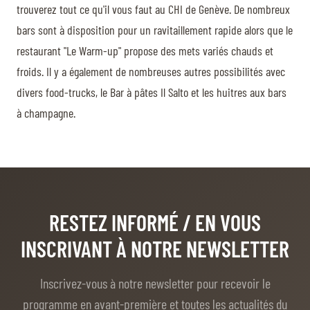
BILLETTERIE
BÉNÉVOLES
trouverez tout ce qu'il vous faut au CHI de Genève. De nombreux
MÉDIAS
bars sont à disposition pour un ravitaillement rapide alors que le
restaurant "Le Warm-up" propose des mets variés chauds et
FR
EN
froids. Il y a également de nombreuses autres possibilités avec
© 2026 CHI de Genève. Tous droits réservés
divers food-trucks, le Bar à pâtes Il Salto et les huitres aux bars
à champagne.
RESTEZ INFORMÉ
/ EN VOUS
INSCRIVANT À NOTRE NEWSLETTER
Inscrivez-vous à notre newsletter pour recevoir le
programme en avant-première et toutes les actualités du