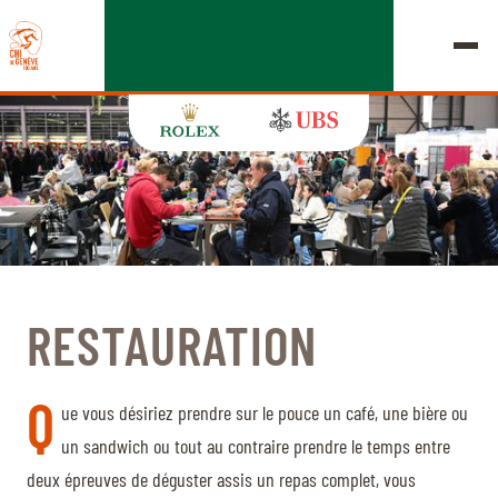
ÉDITION 2026
LE CHIG
RESTAURATION
MULTIMÉDIA
Q
LIENS RAPIDES
ue vous désiriez prendre sur le pouce un café, une bière ou
ACCUEIL
EXPOSANTS
Jeudi, 17 Septembre 2026
un sandwich ou tout au contraire prendre le temps entre
DÉPARTS & RÉSULTATS
ROLEX GRAND SLAM
deux épreuves de déguster assis un repas complet, vous