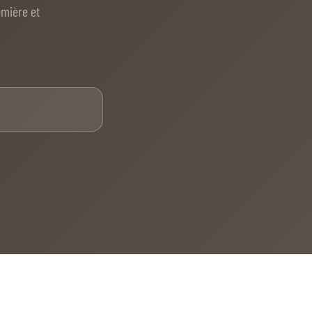
emière et
E-mail