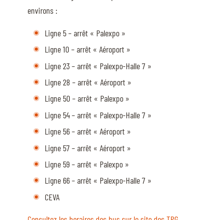
MULTIMÉDIA
environs :
Ligne 5 – arrêt « Palexpo »
FILM DU 60E
Ligne 10 – arrêt « Aéroport »
REPLAY DES ÉPREUVES
Ligne 23 – arrêt « Palexpo-Halle 7 »
PHOTOS
Ligne 28 – arrêt « Aéroport »
PHOTOS
Ligne 50 – arrêt « Palexpo »
Ligne 54 – arrêt « Palexpo-Halle 7 »
PODCAST
Ligne 56 – arrêt « Aéroport »
DÉPARTS & RÉSULTATS
Ligne 57 – arrêt « Aéroport »
Ligne 59 – arrêt « Palexpo »
Ligne 66 – arrêt « Palexpo-Halle 7 »
CEVA
© 2026 CHI de Genève. Tous droits réservés
Consultez les horaires des bus sur le site des TPG
.