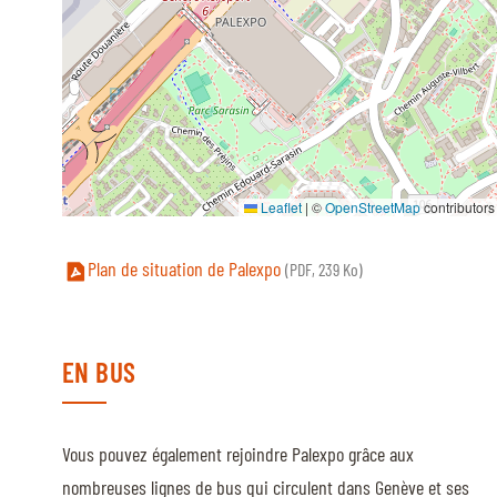
QUI SOMMES-NOUS
QUI SOMMES-NOUS
VISITE VIRTUELLE
HISTORIQUE
Leaflet
|
©
OpenStreetMap
contributors
PALMARÈS
Plan de situation de Palexpo
(PDF, 239 Ko)
PALMARÈS
ABC DU CHIG
ABC DU CHIG
EN BUS
SPONSORS
Vous pouvez également rejoindre Palexpo grâce aux
ROLEX GRAND SLAM
nombreuses lignes de bus qui circulent dans Genève et ses