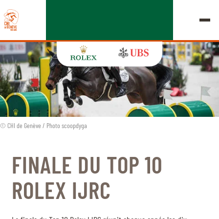
ÉDITION 2026
LE CHIG
© CHI de Genève / Photo scoopdyga
MULTIMÉDIA
FINALE DU TOP 10
LIENS RAPIDES
ROLEX IJRC
ACCUEIL
EXPOSANTS
Jeudi, 17 Septembre 2026
DÉPARTS & RÉSULTATS
ROLEX GRAND SLAM