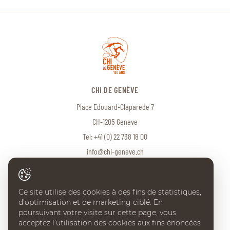
CHI DE GENÈVE
Place Edouard-Claparède 7
CH-1205 Geneve
Tel:
+41 (0) 22 738 18 00
info@chi-geneve.ch
Ce site utilise des cookies à des fins de statistiques,
© 2026 CHI de Genève. Tous droits réservés
d’optimisation et de marketing ciblé. En
Created with
♥
by
Artionet
·
Generated with IceCube2.Net
poursuivant votre visite sur cette page, vous
acceptez l’utilisation des cookies aux fins énoncées