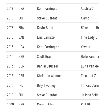
2019
USA
Kent Farrington
Austria 2
2018
SUI
Steve Guerdat
Alamo
2017
FRA
Kevin Staut
Rêveur de Hurte
2016
CAN
Eric Lamaze
Fine Lady 5
2015
USA
Kent Farrington
Voyeur
2014
GBR
Scott Brash
Hello Sanctos
2013
GER
Daniel Deusser
Evita van de Vel
2012
GER
Christian Ahlmann
Taloubet Z
2011
IRL
Billy Twomey
Tinka's Serenade
2010
SUI
Steve Guerdat
Jalisca Solier
2009
GER
Marcus Ehning
Plot Blue