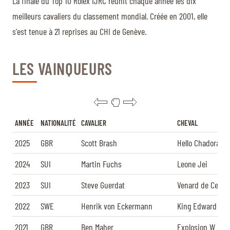
La finale du Top 10 Rolex IJRC réunit chaque année les dix
BILLETTERIE
BÉNÉVOLES
meilleurs cavaliers du classement mondial. Créée en 2001, elle
MÉDIAS
s'est tenue à 21 reprises au CHI de Genève.
FR
EN
© 2026 CHI de Genève. Tous droits réservés
LES VAINQUEURS
ANNÉE
NATIONALITÉ
CAVALIER
CHEVA
2025
GBR
Scott Brash
Hello Chadora L
2024
SUI
Martin Fuchs
Leone Jei
2023
SUI
Steve Guerdat
Venard de Cerisy
2022
SWE
Henrik von Eckermann
King Edward
2021
GBR
Ben Maher
Explosion W