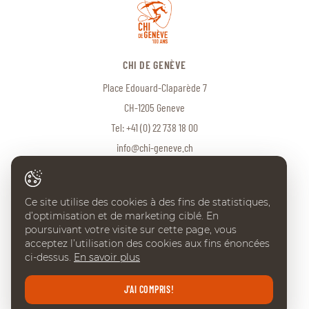
CHI DE GENÈVE
Place Edouard-Claparède 7
CH-1205 Geneve
Tel:
+41 (0) 22 738 18 00
info@chi-geneve.ch
Ce site utilise des cookies à des fins de statistiques,
© 2026 CHI de Genève. Tous droits réservés
d’optimisation et de marketing ciblé. En
Created with
♥
by
Artionet
·
Generated with IceCube2.Net
poursuivant votre visite sur cette page, vous
acceptez l’utilisation des cookies aux fins énoncées
ci-dessus.
En savoir plus
J'AI COMPRIS!