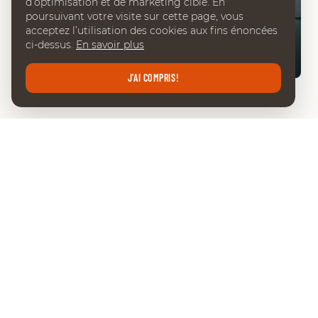
d’optimisation et de marketing ciblé. En
poursuivant votre visite sur cette page, vous
acceptez l’utilisation des cookies aux fins énoncées
ci-dessus.
En savoir plus
02:57
J'AI COMPRIS!
INTERVIEW CESAR HIRSCH
DERNIÈRES ACTUALITÉS
VOIR TOUTES LES NEWS