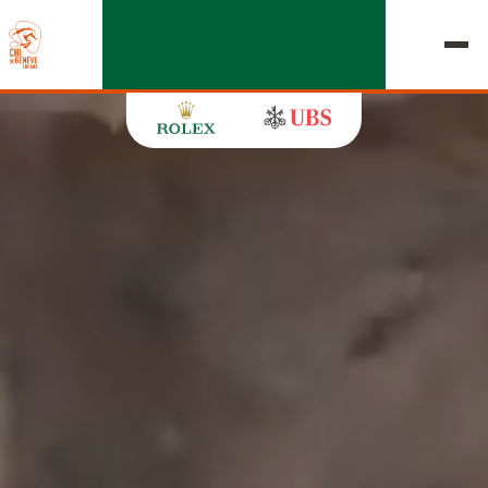
ÉDITION 2026
LE CHIG
MULTIMÉDIA
LIENS RAPIDES
ACCUEIL
EXPOSANTS
Jeudi, 17 Septembre 2026
DÉPARTS & RÉSULTATS
ROLEX GRAND SLAM