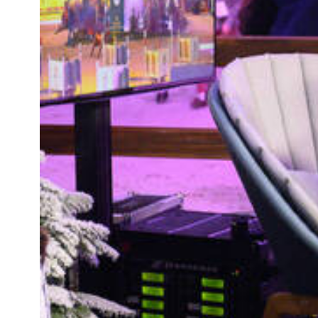
QUI SOMMES-NOUS
QUI SOMMES-NOUS
VISITE VIRTUELLE
HISTORIQUE
PALMARÈS
PALMARÈS
ABC DU CHIG
ABC DU CHIG
SPONSORS
ROLEX GRAND SLAM