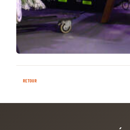
MULTIMÉDIA
FILM DU 60E
REPLAY DES ÉPREUVES
PHOTOS
PHOTOS
PODCAST
RETOUR
DÉPARTS & RÉSULTATS
© 2026 CHI de Genève. Tous droits réservés