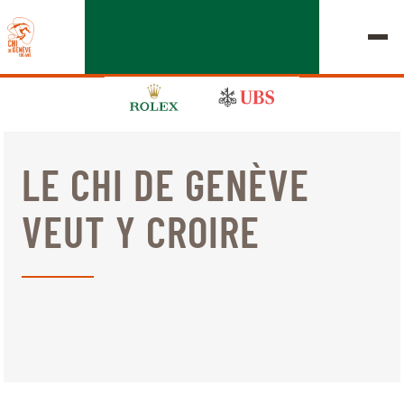
LE CHI DE GENÈVE
ÉDITION 2026
VEUT Y CROIRE
LE CHIG
MULTIMÉDIA
LIENS RAPIDES
ACCUEIL
EXPOSANTS
Jeudi, 17 Septembre 2026
DÉPARTS & RÉSULTATS
ROLEX GRAND SLAM