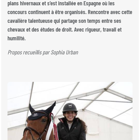
BILLETTERIE
BÉNÉVOLES
plans hivernaux et s’est installée en Espagne où les
MÉDIAS
concours continuent à être organisés. Rencontre avec cette
cavalière talentueuse qui partage son temps entre ses
FR
EN
chevaux et des études de droit. Avec rigueur, travail et
© 2026 CHI de Genève. Tous droits réservés
humilité.
Propos recueillis par Sophia Urban