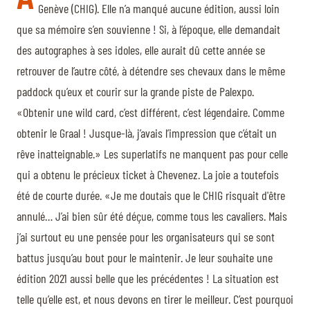
Genève (CHIG). Elle n’a manqué aucune édition, aussi loin
que sa mémoire s’en souvienne ! Si, à l’époque, elle demandait
des autographes à ses idoles, elle aurait dû cette année se
retrouver de l’autre côté, à détendre ses chevaux dans le même
paddock qu’eux et courir sur la grande piste de Palexpo.
«Obtenir une wild card, c’est différent, c’est légendaire. Comme
obtenir le Graal ! Jusque-là, j’avais l’impression que c’était un
rêve inatteignable.» Les superlatifs ne manquent pas pour celle
qui a obtenu le précieux ticket à Chevenez. La joie a toutefois
été de courte durée. «Je me doutais que le CHIG risquait d'être
annulé… J’ai bien sûr été déçue, comme tous les cavaliers. Mais
j’ai surtout eu une pensée pour les organisateurs qui se sont
battus jusqu’au bout pour le maintenir. Je leur souhaite une
édition 2021 aussi belle que les précédentes ! La situation est
telle qu’elle est, et nous devons en tirer le meilleur. C’est pourquoi