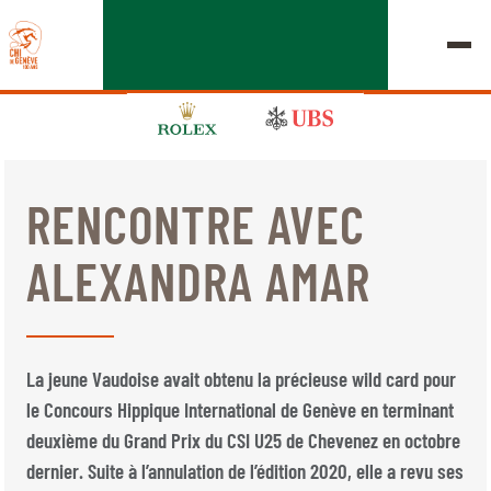
RENCONTRE AVEC
ÉDITION 2026
ALEXANDRA AMAR
LE CHIG
MULTIMÉDIA
La jeune Vaudoise avait obtenu la précieuse wild card pour
LIENS RAPIDES
le Concours Hippique International de Genève en terminant
ACCUEIL
EXPOSANTS
Jeudi, 17 Septembre 2026
deuxième du Grand Prix du CSI U25 de Chevenez en octobre
DÉPARTS & RÉSULTATS
ROLEX GRAND SLAM
dernier. Suite à l’annulation de l’édition 2020, elle a revu ses