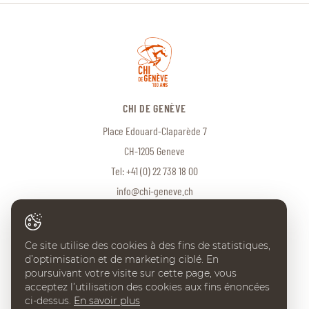
CHI DE GENÈVE
Place Edouard-Claparède 7
CH-1205 Geneve
Tel:
+41 (0) 22 738 18 00
info@chi-geneve.ch
Ce site utilise des cookies à des fins de statistiques,
© 2026 CHI de Genève. Tous droits réservés
d’optimisation et de marketing ciblé. En
Created with
♥
by
Artionet
·
Generated with IceCube2.Net
poursuivant votre visite sur cette page, vous
acceptez l’utilisation des cookies aux fins énoncées
ci-dessus.
En savoir plus