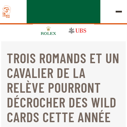
TROIS ROMANDS ET UN
ÉDITION 2026
CAVALIER DE LA
LE CHIG
RELÈVE POURRONT
MULTIMÉDIA
DÉCROCHER DES WILD
LIENS RAPIDES
ACCUEIL
EXPOSANTS
Jeudi, 17 Septembre 2026
CARDS CETTE ANNÉE
DÉPARTS & RÉSULTATS
ROLEX GRAND SLAM